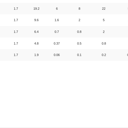
1.7
19.2
6
8
22
1.7
9.6
1.6
2
5
1.7
6.4
0.7
0.8
2
1.7
4.8
0.37
0.5
0.8
1.7
1.9
0.06
0.1
0.2