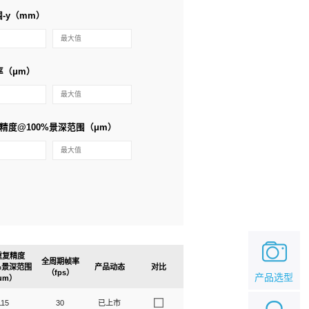
-y（mm）
率（μm）
精度@100%景深范围（μm）
重复精度
全周期帧率
0%景深范围
产品动态
对比
（fps）
产品选型
μm）
115
30
已上市