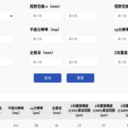
视野范围-x（mm）
视野范围
平面分辨率（mp）
xy分辨
全景深（mm）
Z向重复
查询
重置
Z向重复精度
Z向重复精度
Z向
-
平面分辨率
xy分辨率
全景深
@33%景深范围
@66%景深范围
@10
）
（mp）
（μm）
（mm）
（μm）
（μm）
（
0.2
25
11
17
27