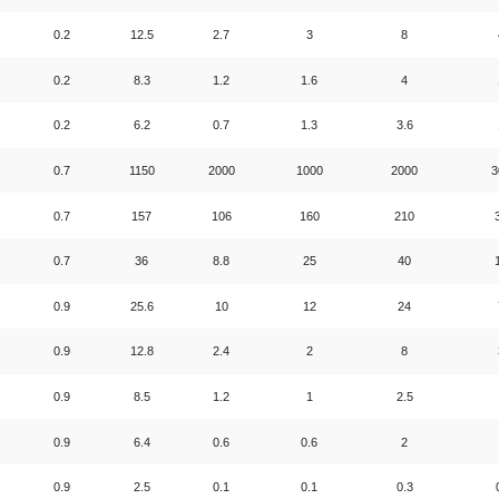
0.2
12.5
2.7
3
8
0.2
8.3
1.2
1.6
4
0.2
6.2
0.7
1.3
3.6
0.7
1150
2000
1000
2000
3
0.7
157
106
160
210
0.7
36
8.8
25
40
0.9
25.6
10
12
24
0.9
12.8
2.4
2
8
0.9
8.5
1.2
1
2.5
0.9
6.4
0.6
0.6
2
0.9
2.5
0.1
0.1
0.3