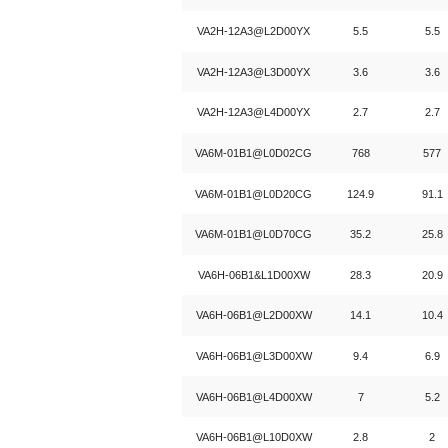
VA2H-12A3@L2D00YX
5.5
5.5
VA2H-12A3@L3D00YX
3.6
3.6
VA2H-12A3@L4D00YX
2.7
2.7
VA6M-01B1@L0D02CG
768
577
VA6M-01B1@L0D20CG
124.9
91.1
VA6M-01B1@L0D70CG
35.2
25.8
VA6H-06B1&L1D00XW
28.3
20.9
VA6H-06B1@L2D00XW
14.1
10.4
VA6H-06B1@L3D00XW
9.4
6.9
VA6H-06B1@L4D00XW
7
5.2
VA6H-06B1@L10D0XW
2.8
2